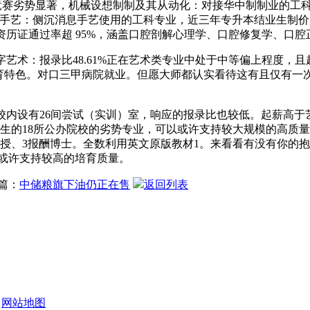
劣势显著，机械设想制制及其从动化：对接华中制制业的工科焦
较机科学取手艺：侧沉消息手艺使用的工科专业，近三年专升本结业生
资历证通过率超 95%，涵盖口腔剖解心理学、口腔修复学、口腔
艺术：报录比48.61%正在艺术类专业中处于中等偏上程度，且起
育特色‌。对口三甲病院就业。但愿大师都认实看待这有且仅有一
内设有26间尝试（实训）室，响应的报录比也较低。起薪高于
本招生的18所公办院校的劣势专业，可以或许支持较大规模的高
授、3报酬博士。全数利用英文原版教材‌1。来看看有没有你的
以或许支持较高的培育质量。
篇：
中储粮旗下油仍正在售
返回列表
.
网站地图