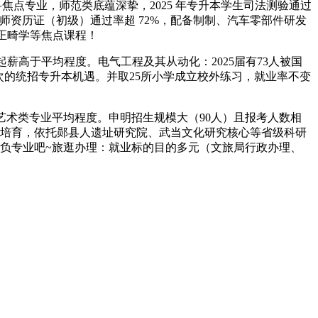
点专业，师范类底蕴深挚，2025 年专升本学生司法测验通过
制价师资历证（初级）通过率超 72%，配备制制、汽车零部件研发
正畸学等焦点课程‌！
薪高于平均程度。电气工程及其从动化：2025届有73人被国
次的统招专升本机遇。并取25所小学成立校外练习，就业率不变
艺术类专业平均程度。申明招生规模大（90人）且报考人数相
质量培育，依托郧县人遗址研究院、武当文化研究核心等省级科研
抱负专业吧~旅逛办理：就业标的目的多元（文旅局行政办理、