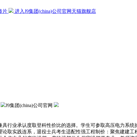
宣传片
进入J9集团(china)公司官网天猫旗舰店
J9集团(china)公司官网
行业承认度取登科性价比的选择。学生可参取高压电力系统操
论取实践连系，退役士兵考生适配性强工程制价：聚焦建建工程成