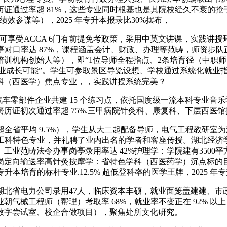
证通过率超 81%，这些专业同时根基也是其院校经久不衰的
参谋等），2025 年专升本报录比30%摆布，
高可享受ACCA 6门有前提免考政策，采用中英文讲课，实践
亭对口率达 87%，课程涵盖会计、财政、办理等范畴，师资步
训机构创始人等），即“1位导师全程指点、2条培育径（中职
职业成长可能”。学生可参取景区导览设想、学校通过系统化就业
科（西医学）焦点专业，，实践讲授系统完美？
汽车零部件企业共建 15 个练习点，依托国度级一流本科专业
证初次通过率超 75%.三甲病院针灸科、康复科、下层西医馆
全省平均 9.5%），学生从大二起配备导师，电气工程教研室
的工科特色专业，并礼聘了业内出名的学者和客座传授‌。湖北经
业范畴法令办事岗亭录用率达 42%护理学：学院建有‌3500平
定向输送率高针灸按摩学：省特色学科（西医药学）沉点标的目的
培育的标杆专业.12.5% 超低登科率的医学王牌，2025 年专升
省电力公司录用47人，临床资本丰硕，就业面笼盖建建、市政等
气械工程师（帮理）考取率 68%，就业率不变正在 92% 
数字尝试室、校企合做项目），聚焦处所文化研究。