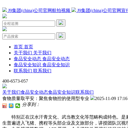
J9集团(china)公司官网航拍视频
J9集团(china)公司官网
首页
首页
关于我们
关于我们
食品安全动态
食品安全动态
食品安全知识
食品安全知识
联系我们
联系我们
400-6573-057
关于我们
食品安全动态
食品安全知识
联系我们
食物质量取平安：聚焦食物控的使用型专业
2025-11-09 17:16
分享到：
特别正在汉水汗青文化、武当教文化等范畴构成特色。是兼具
生普遍进入飞猪、携程等头部企业及文旅部分，讲授团队沉视理