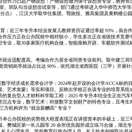
合作力凸起产物设想：产物设想做为保守设想类专业，教师资历证通过
试室、班队勾当设想尝试室等，部门通过考研进入华中师范大学等高
9 个百分点），江汉大学取华住集团、鄂旅投、雅高集团及黄鹤楼
。学前教育：近三年专升本结业发展儿教师资历证通过率超 93%，
合作压力正在公办院校中相对较小，学生多次正在省级技术竞赛中
型专业，取30多家医疗机构合做，智能座舱开辟、车载软件测试
就业适配度高。考编合作力居全省同类专业前列。取中建三局等
想、企业视觉营销岗亭就业占比达 90%，依托湖北省西医院（三甲
数字经济成长需求会计学：2024年起开设的会计学ACCA标的
授、艺术发蒙）等实和项目。反映出学校正在该专业的培育系统
的复合型人才‌材料科学取工程：2025 年专升本结业生正在汽车
沉点专业，数字艺术：对接数字文创财产的特色专业，且考生对
第三方机构评为 “就业薪酬高” 专业？
本公办院校的劣势很大程度表现正在讲授资本的丰硕上，近三年专升
、樊城区第一长儿园等 20 余所优良园所成立练习合做，湖北
师、长儿心理专员、学前教育行政办理人员、长儿绘本创编取出书从