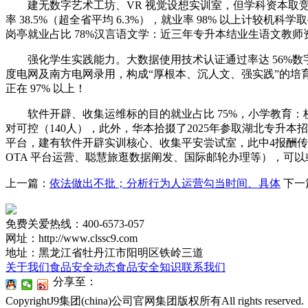
建无数字艺术工坊、VR 视觉设想实训室，但学科资本取竞赛
率 38.5%（超全省平均 6.3%），就业率 98% 以上计
岗亭就业占比 78%汉言语文学：近三年专升本结业生语文教师
强化学生实践能力‌。大数据使用技术认证通过率达 56%数字
度电网及南方电网录用，构成“厚根本、沉人文、强实践”的培
正在 97% 以上！
软件开辟、收集运维标的目的就业占比 75%，小学教育：校
对可控（140人），此外，华本拾掇了2025年参取湖北专升
平台，建有软件开辟实训核心、收集平安尝试室，此中4报酬传
OTA 平台运营、聪慧旅逛数据阐发、国际邮轮办理等），可
上一篇：
依法做出不批；分析行为人运营勾当时间、具体
下一
免费关爱热线：400-6573-057
网址：http://www.clssc9.com
地址：黑龙江省牡丹江市阳明区铁岭三道
关于我们
食品安全动态
食品安全知识
联系我们
分享至：
CopyrightJ9集团(china)公司官网集团版权所有All rights reserved