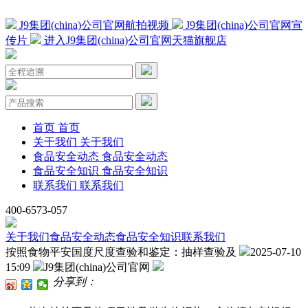
J9集团(china)公司官网航拍视频
J9集团(china)公司官网宣
传片
进入J9集团(china)公司官网天猫旗舰店
首页
首页
关于我们
关于我们
食品安全动态
食品安全动态
食品安全知识
食品安全知识
联系我们
联系我们
400-6573-057
关于我们
食品安全动态
食品安全知识
联系我们
按照食物平安国度尺度查验和鉴定：抽样查验及
2025-07-10
15:09
J9集团(china)公司官网
分享到：