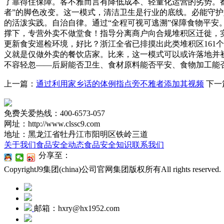
了靠得住保障。客不雅而言有降低成本、轻量化运营的劣势。都
者”的脚色改变。这一模式，清洁卫生是行业的底线。必能守
的活泼实践。自治自律。通过“全程可视可逃溯”保障食物平
撑下，专营外卖不做堂食！指导分离商户向合规堆积区迁徙，
更新食安巡检环境，好比？浙江全省已排摸出此类堆积区161
义就是仅做外卖的餐饮店家。比来，这一模式可以或许落地并
不容轻忽——后厨能否卫生、食材原料能否平安、食物加工能
上一篇：
通过利用家乡话的体例指点旁不雅者添加其视频
下一
免费关爱热线：400-6573-057
网址：http://www.clssc9.com
地址：黑龙江省牡丹江市阳明区铁岭三道
关于我们
食品安全动态
食品安全知识
联系我们
分享至：
CopyrightJ9集团(china)公司官网集团版权所有All rights reserved
邮箱：hxry@hx1952.com