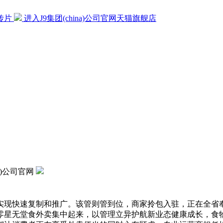
宣传片
进入J9集团(china)公司官网天猫旗舰店
na)公司官网
现快速复制和推广。该管则管到位，商家拎包入驻，正在全省奉
零星无堂食外卖集中起来，以管理立异护航新业态健康成长，食