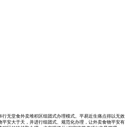
行无堂食外卖堆积区组团式办理模式。平易近生痛点得以无效
物平安大于天，并进行组团式、规范化办理，让外卖食物平安有