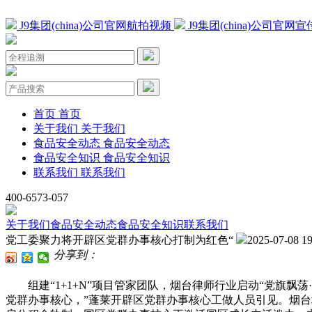
J9集团(china)公司官网航拍视频
J9集团(china)公司官网
首页
首页
关于我们
关于我们
食品安全动态
食品安全动态
食品安全知识
食品安全知识
联系我们
联系我们
400-6573-057
关于我们
食品安全动态
食品安全知识
联系我们
党工委聚力将开辟区党群办事核心打制为红色“
2025-07-08 19
分享到：
组建“1+1+N”项目管家团队，烟台律师行业启动“党旗飘荡
党群办事核心，”蓬莱开辟区党群办事核心工做人员引见。烟台