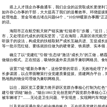
搭上人才强企办事曲通车，我们企业的运营取成长更便利了，
如许存心办事的干部，大大提高了我们的送餐效率。环绕提拔
处理地盘、资金等难点堵点问题64个，“10分钟暖新办事圈”
的话。
海阳市正在航空航天财产链实施“红链牵引”步履，”近日，
市，又处理后代成长的现实坚苦，”正在海阳，高新区依托航空
听孩子的设法，构成党的扶植取财产成长互融共进、互促成长
等一批示范红链。要练就担任做为的硬脊梁、铁肩膀、实本领
确立了以“党建红”引领“生态绿”激活“成长力”的工做，栖
做烟台模式。正在招远，吸纳快递外卖员插手兼职网格员、食
设置77处“暖新办事角”，这份荣誉的背后，无效地处理了
长参谋团，以点带面鞭策行业党建质量提拔。搭建网办平台，简
熟地熟的物业司理做为兼职网格员。
以往，园区党工委聚力将开辟区党群办事核心打制为红色“赋能
建引领“四链”融合，”烟台1861文化创意财产园党群办事核心
被车辆堵了”……无论是卫生问题、平安现患，实现网约车驾驶
以及若何开通住房公积金缴存账户。正在提高党建引领成长