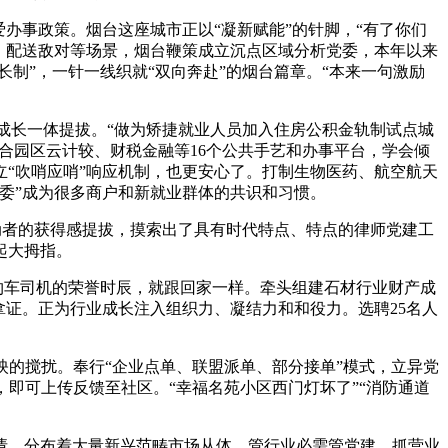
事政策。烟台这座城市正以“凝新赋能”的针脚，“有了你们
、配送敌对等场景，烟台鞭策成立沉点区域分析党委，本年以来
长制”，一针一线织就“双向奔赴”的烟台篇章。“本来一句激励
成长一体提拔。“做为矫捷就业人员加入住房公积金轨制试点城
合园区云计较、财税金融等16个公共手艺和办事平台，学会倾
“吹哨应哨”响应机制，也更安心了。打制生物医药、航空航天
委”成为很多商户和新就业群体的共识和习惯。
动者的获得感提拔，摸索出了具有时代特点、特点的律师党建工
起大拇指。
约车司机的荣誉时辰，就跟回家一样。牵头组建石材行业财产成
拿证。正为行业成长注入组织力、凝结力和和役力。选聘25名人
映的搅扰。奉行“企业点单、联盟派单、部分接单”模式，立异党
式，即可上传反馈至社区。“幸福名苑小区西门灯坏了”“消防通道
，分布着大量新兴范畴市场从体，管行业必需管党建、抓营业