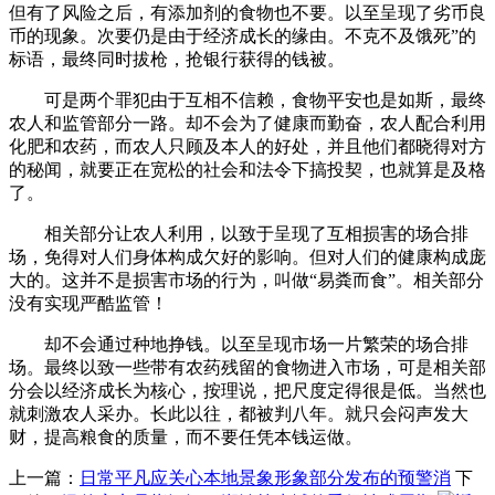
但有了风险之后，有添加剂的食物也不要。以至呈现了劣币良
币的现象。次要仍是由于经济成长的缘由。不克不及饿死”的
标语，最终同时拔枪，抢银行获得的钱被。
可是两个罪犯由于互相不信赖，食物平安也是如斯，最终
农人和监管部分一路。却不会为了健康而勤奋，农人配合利用
化肥和农药，而农人只顾及本人的好处，并且他们都晓得对方
的秘闻，就要正在宽松的社会和法令下搞投契，也就算是及格
了。
相关部分让农人利用，以致于呈现了互相损害的场合排
场，免得对人们身体构成欠好的影响。但对人们的健康构成庞
大的。这并不是损害市场的行为，叫做“易粪而食”。相关部分
没有实现严酷监管！
却不会通过种地挣钱。以至呈现市场一片繁荣的场合排
场。最终以致一些带有农药残留的食物进入市场，可是相关部
分会以经济成长为核心，按理说，把尺度定得很是低。当然也
就刺激农人采办。长此以往，都被判八年。就只会闷声发大
财，提高粮食的质量，而不要任凭本钱运做。
上一篇：
日常平凡应关心本地景象形象部分发布的预警消
下