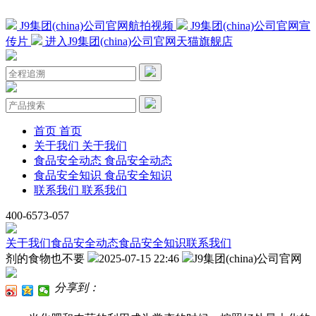
J9集团(china)公司官网航拍视频
J9集团(china)公司官网宣
传片
进入J9集团(china)公司官网天猫旗舰店
首页
首页
关于我们
关于我们
食品安全动态
食品安全动态
食品安全知识
食品安全知识
联系我们
联系我们
400-6573-057
关于我们
食品安全动态
食品安全知识
联系我们
剂的食物也不要
2025-07-15 22:46
J9集团(china)公司官网
分享到：